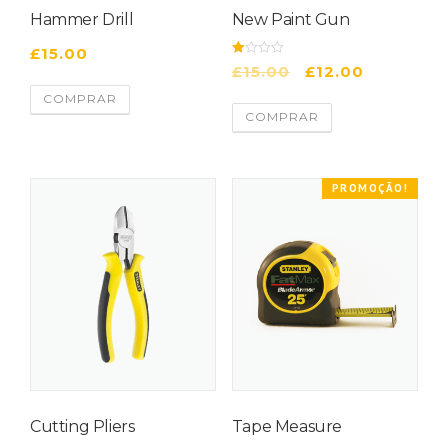
Hammer Drill
New Paint Gun
£
15.00
2
£
15.00
£
12.00
de 5
COMPRAR
COMPRAR
PROMOÇÃO!
Cutting Pliers
Tape Measure