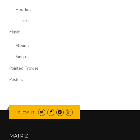
Hoodies
T-shirts
Music
Albums
Singles
Pointed Trowel
Posters
Follow us
MATRIZ