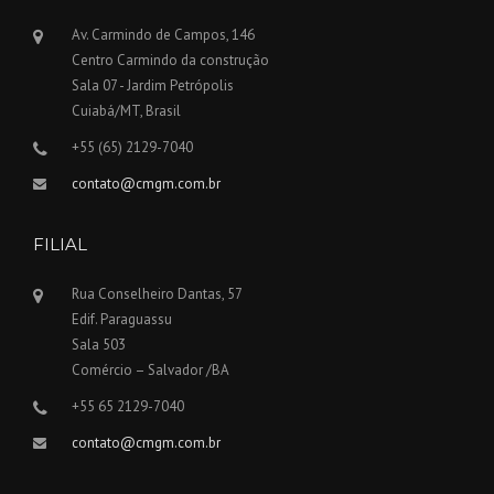
Av. Carmindo de Campos, 146
Centro Carmindo da construção
Sala 07 - Jardim Petrópolis
Cuiabá/MT, Brasil
+55 (65) 2129-7040
contato@cmgm.com.br
FILIAL
Rua Conselheiro Dantas, 57
Edif. Paraguassu
Sala 503
Comércio – Salvador /BA
+55 65 2129-7040
contato@cmgm.com.br