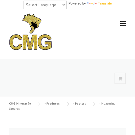
Powered by
Translate
Skip
to
content
CMG Mineração
>
Produtos
>
Posters
>
Measuring
Squares