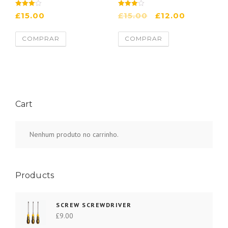
4
4
£
15.00
£
15.00
£
12.00
de 5
de 5
COMPRAR
COMPRAR
Cart
Nenhum produto no carrinho.
Products
SCREW SCREWDRIVER
£
9.00