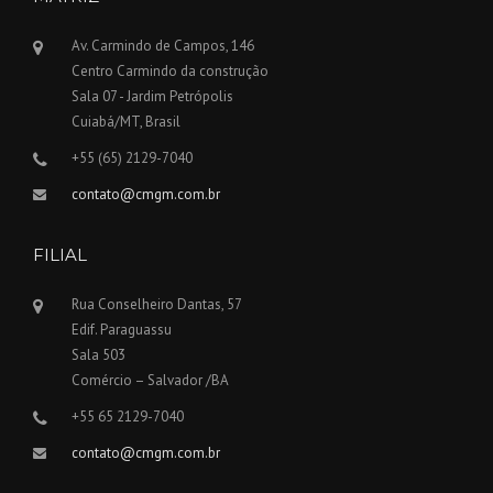
Av. Carmindo de Campos, 146
Centro Carmindo da construção
Sala 07 - Jardim Petrópolis
Cuiabá/MT, Brasil
+55 (65) 2129-7040
contato@cmgm.com.br
FILIAL
Rua Conselheiro Dantas, 57
Edif. Paraguassu
Sala 503
Comércio – Salvador /BA
+55 65 2129-7040
contato@cmgm.com.br