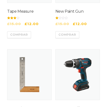
Tape Measure
New Paint Gun
4
2
£
15.00
£
12.00
£
15.00
£
12.00
de 5
de 5
COMPRAR
COMPRAR