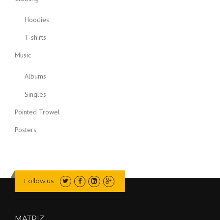
Hoodies
T-shirts
Music
Albums
Singles
Pointed Trowel
Posters
Follow us
MATRIZ