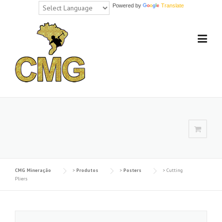
Powered by
Translate
Skip
to
content
CMG Mineração
>
Produtos
>
Posters
>
Cutting
Pliers