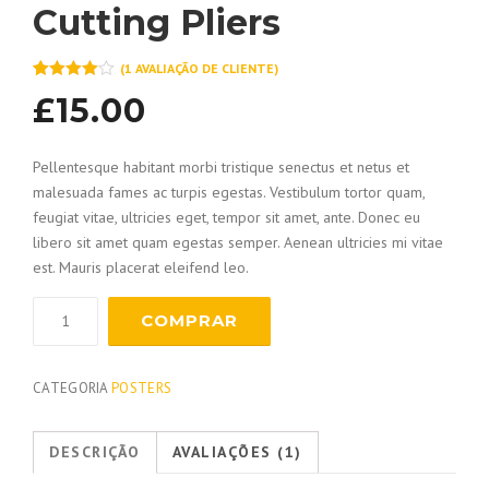
Cutting Pliers
(
1
AVALIAÇÃO DE CLIENTE)
4
5
1
de
£
15.00
baseado
em
avaliação
de
Pellentesque habitant morbi tristique senectus et netus et
clientes
malesuada fames ac turpis egestas. Vestibulum tortor quam,
feugiat vitae, ultricies eget, tempor sit amet, ante. Donec eu
libero sit amet quam egestas semper. Aenean ultricies mi vitae
est. Mauris placerat eleifend leo.
COMPRAR
CATEGORIA
POSTERS
DESCRIÇÃO
AVALIAÇÕES (1)